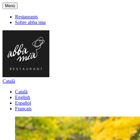
Menú
Restaurants
Sobre abba mia
Català
Català
English
Español
Français