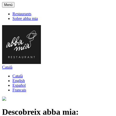
Menú
Restaurants
Sobre abba mia
Català
Català
English
Español
Français
Descobreix abba mia: