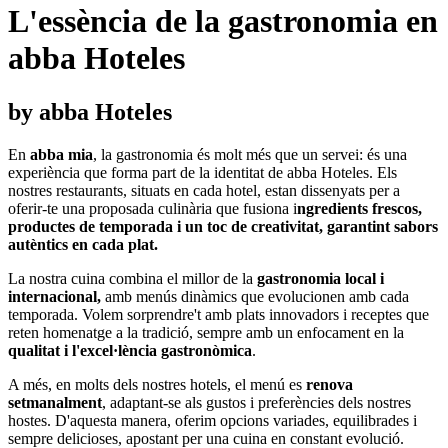
L'essència de la gastronomia en
abba Hoteles
by abba Hoteles
En
abba mia
, la gastronomia és molt més que un servei: és una
experiència que forma part de la identitat de abba Hoteles. Els
nostres restaurants, situats en cada hotel, estan dissenyats per a
oferir-te una proposada culinària que fusiona i
ngredients frescos,
productes de temporada i un toc de creativitat, garantint sabors
autèntics en cada plat.
La nostra cuina combina el millor de la
gastronomia local i
internacional,
amb menús dinàmics que evolucionen amb cada
temporada. Volem sorprendre't amb plats innovadors i receptes que
reten homenatge a la tradició, sempre amb un enfocament en la
qualitat i l'excel·lència gastronòmica
.
A més, en molts dels nostres hotels, el menú es
renova
setmanalment
, adaptant-se als gustos i preferències dels nostres
hostes. D'aquesta manera, oferim opcions variades, equilibrades i
sempre delicioses, apostant per una cuina en constant evolució.